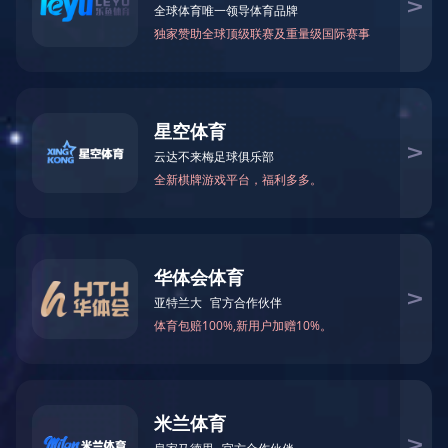
年
1998
Ledong官方网站（以下简称：天峰）组建于1998年