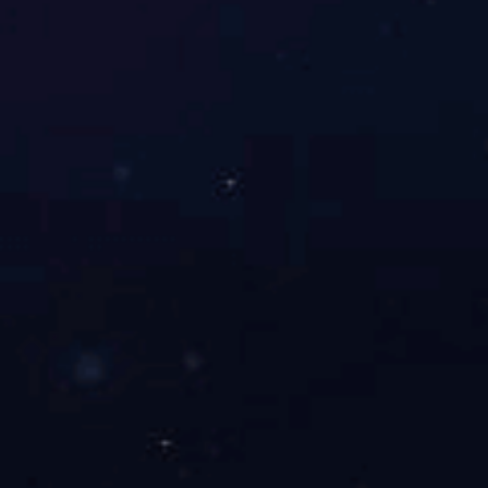
走进天
公司简
总裁致
战略合
企业资