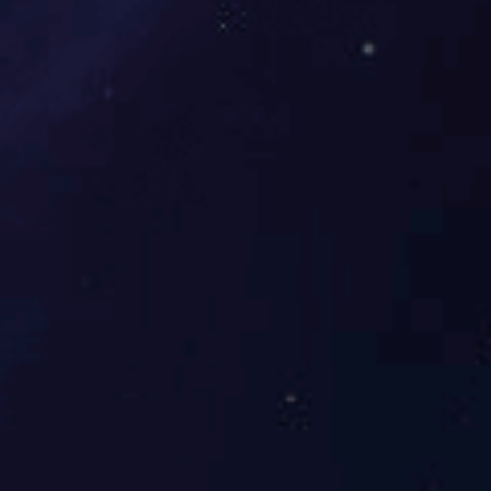
往事回味
重大事件
天峰