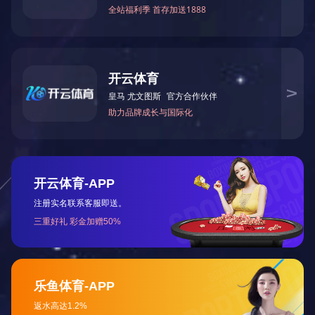
了解详情 +
视频介绍